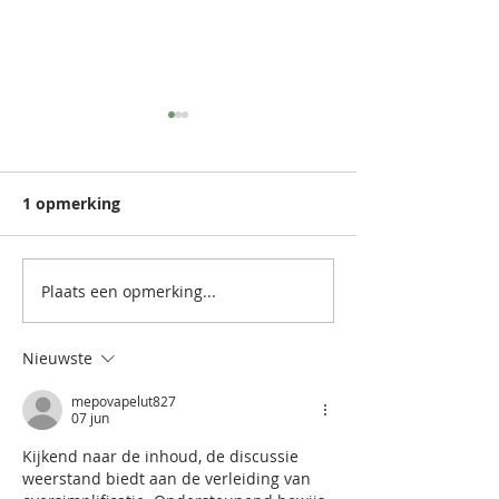
1 opmerking
Plaats een opmerking...
NEW: Papette x Julie
NEW: Christma
Vangeel
Nieuwste
mepovapelut827
07 jun
Kijkend naar de inhoud, de discussie 
weerstand biedt aan de verleiding van 